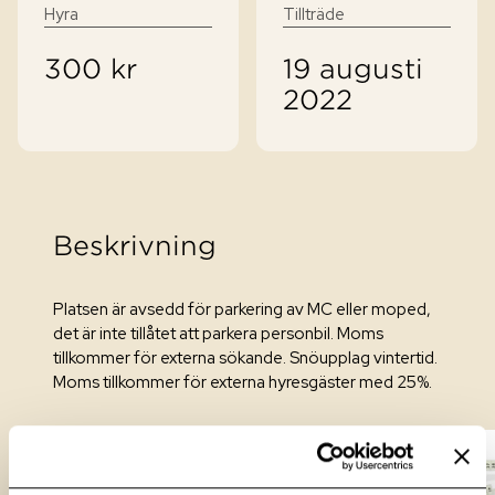
När du flyttar ut
Hyra
Tillträde
Om Heba
Ungdomsbostäder
Skötselråd för ett trivsamt hem
300 kr
19 augusti
Frågor och svar
2022
Nyheter
Samhällsfastigheter
Klimatsmart hemma
Frågor och svar
Hållbarhet
Nyproduktion och renovering
E-tjänster och blanketter
Vår historia
Beskrivning
Jobba hos Heba
Platsen är avsedd för parkering av MC eller moped,
Kontakt
det är inte tillåtet att parkera personbil. Moms
tillkommer för externa sökande. Snöupplag vintertid.
Moms tillkommer för externa hyresgäster med 25%.