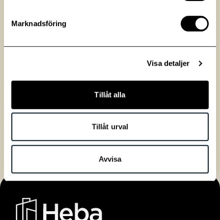
Adress
Rådsvägen 13
Marknadsföring
Område
Huddinge
Investor Relations
Yta
0 kvm
Visa detaljer
Hyra
300 kr
Tillåt alla
Anmäl intresse
Tillåt urval
Avvisa