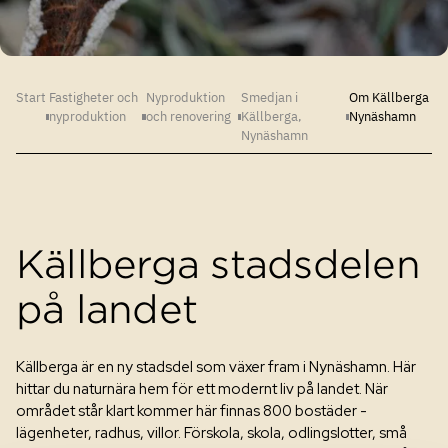
När du flyttar ut
Om Heba
Ungdomsbostäder
Skötselråd för ett trivsamt hem
Frågor och svar
Nyheter
Samhällsfastigheter
Klimatsmart hemma
Start
Fastigheter och
Nyproduktion
Smedjan i
Om Källberga
nyproduktion
och renovering
Källberga,
Nynäshamn
Frågor och svar
Nynäshamn
Hållbarhet
Nyproduktion och renovering
E-tjänster och blanketter
Vår historia
Jobba hos Heba
Källberga stadsdelen
Kontakt
på landet
Källberga är en ny stadsdel som växer fram i Nynäshamn. Här
hittar du naturnära hem för ett modernt liv på landet. När
området står klart kommer här finnas 800 bostäder -
lägenheter, radhus, villor. Förskola, skola, odlingslotter, små