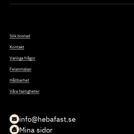
Sök bostad
Kontakt
Vanliga frågor
Felanmälan
Hållbarhet
Press
Våra fastigheter
Felanmälan och störningsjour
Logga in på Mina sidor
Kontakt
info@hebafast.se
Mina sidor