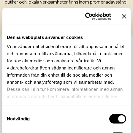
butiker och lokala verksamheter finns inom promenadavstånd.
Denna webbplats använder cookies
Småskaligt, hållbart
Vi använder enhetsidentifierare för att anpassa innehållet
och annonserna till användarna, tillhandahålla funktioner
och nära naturen
för sociala medier och analysera vår trafik. Vi
vidarebefordrar även sådana identifierare och annan
information från din enhet till de sociala medier och
Källberga är en ny stadsdel där ekologisk och social
annons- och analysföretag som vi samarbetar med.
hållbarhet står i centrum. Här bor du med skog, åkermark
Dessa kan i sin tur kombinera informationen med annan
och havet som grannar – samtidigt som du har
information som du har tillhandahållit eller som de har
Nynäshamn nära och Stockholm inom pendlingsavstånd.
samlat in när du har använt deras tjänster.
Det är en plats där det småskaliga möter det moderna,
Samtyckesval
och där Hebas vision om bostäder för livets alla faser får
Nödvändig
ta form. En ny plats på landet som rymmer hela livet.
Läs mer om hela området:
kallberga.se