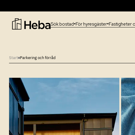
Sök bostad
För hyresgäster
Fastigheter 
Vanligaste sökningarna:
Hur söker jag bostad hos
Heba?
Start
Parkering och förråd
Hur söker jag parkeringsplats
hos Heba?
Var ligger Hebas fastigheter?
Logga in på Mina sidor
Information för investerare?