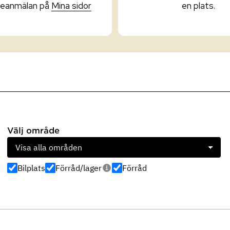
seanmälan på
Mina sidor
en plats.
Välj område
Bilplats
Förråd/lager
Förråd