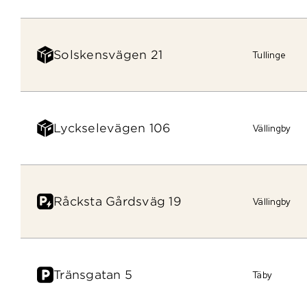
Solskensvägen 21
Tullinge
Lyckselevägen 106
Vällingby
Råcksta Gårdsväg 19
Vällingby
Tränsgatan 5
Täby